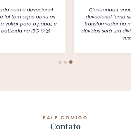
Gloriaaaaas, voaaaa pastorinha❤️ seu
devocional "uma semente" tem sido algo
transformador na minha vida! O vol.2 sem
dúvidas será um divisor de águas! Amooooo
vcss❤️❤️❤️
FALE COMIGO
Contato